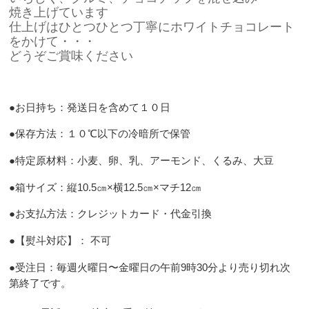
焼き上げています
仕上げはひとつひとつ丁寧にホワイトチョコレート
をかけて・・・
どうぞご賞味ください
●お日持ち
：発送日を含めて１０日
●保存方法
：１０℃以下の冷暗所で保管
●
特定原材料：小麦、卵、乳、
アーモンド、くるみ、大豆
●
箱サイズ：
縦10.5㎝×横12.5㎝×マチ12㎝
●
お支払方法：クレジットカード・代金引換
●
【熨斗対応】：
不可
●
受注日：毎週火曜日〜金曜日の午前
9
時
30
分より売り切れ次
第終了です。