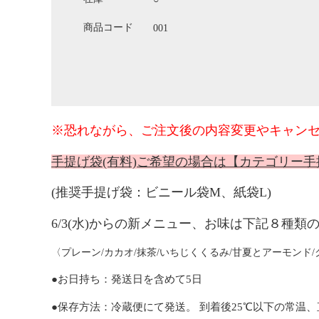
商品コード
001
※恐れながら、ご注文後の内容変更やキャン
手提げ袋(有料)ご希望の場合は【カテゴリー
(推奨手提げ袋：ビニール袋M、紙袋L)
6/3(水
)からの新メニュー、お味は下記８種類
〈プレーン/カカオ/抹茶/いちじくくるみ/甘夏とアーモンド/
●お日持ち：発送日を含めて
5
日
●
保存方法：冷蔵便にて発送。
到着後25℃以下の
常温、