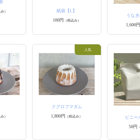
個
紙袋【L】
込み）
うな
100円
（税込み）
1,600
フ
クグロフマダム
1,800円
込み）
（税込み）
ビニー
50円