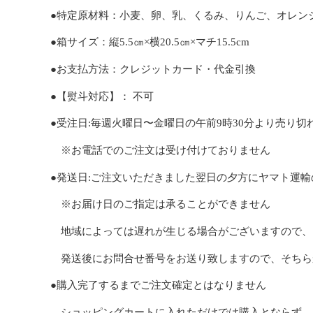
●
特定原材料：小麦、卵、乳、くるみ、りんご、オレン
●箱サイズ：
縦5.5㎝×横20.5㎝×マチ15.5cm
●お支払方法：クレジットカード・代金引換
●【熨斗対応】：
不可
●受注日:
毎週火曜日〜金曜日の午前
9
時
30
分より
売り切
※お電話でのご注文は受け付けておりません
●発送日:
ご注文いただきました翌日の夕方に
ヤマト運輸
※お届け日のご指定は承ることができません
地域によっては遅れが生じる場合がございますので、
発送後にお問合せ番号をお送り致しますので、
そちら
●購入完了するまでご注文確定とはなりません
ショッピングカートに入れただけでは購入とならず、